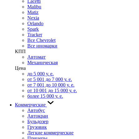
Lacetti
Malibu
Matiz
Nexia
Orlando
Spark
Tracker
Все Chevrolet
Все иномарки
КПП
Автомат
Механическая
Цена
до 5 000 у. е.
от 5 001 до 7 000 у. е.
от 7 001 до 10 000 у. е.
от 10 001 до 15 000 у. е.
более 15 000 у. е.
Коммерческие
Автобус
Автокран
Бульдозер
Грузовик
Легкие коммерческие
Прицепы