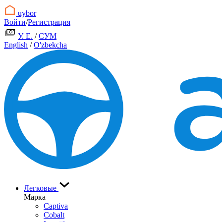
uybor
Войти
/
Регистрация
У. Е.
/
СУМ
English
/
O'zbekcha
Легковые
Марка
Captiva
Cobalt