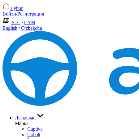
uybor
Войти
/
Регистрация
У. Е.
/
СУМ
English
/
O'zbekcha
Легковые
Марка
Captiva
Cobalt