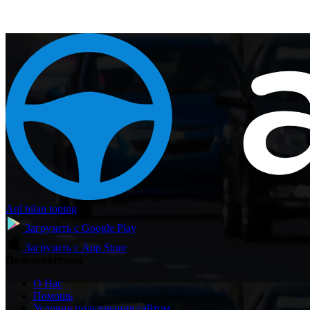
Aql bilan toping
Загрузить с
Google Play
Загрузить с
App Store
Пользователям
О Нас
Помощь
Условия пользования сайтом