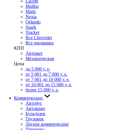
Lacetti
Malibu
Matiz
Nexia
Orlando
Spark
Tracker
Все Chevrolet
Все иномарки
КПП
Автомат
Механическая
Цена
до 5 000 у. е.
от 5 001 до 7 000 у. е.
от 7 001 до 10 000 у. е.
от 10 001 до 15 000 у. е.
более 15 000 у. е.
Коммерческие
Автобус
Автокран
Бульдозер
Грузовик
Легкие коммерческие
Прицепы