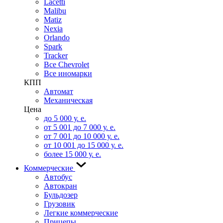
Lacetti
Malibu
Matiz
Nexia
Orlando
Spark
Tracker
Все Chevrolet
Все иномарки
КПП
Автомат
Механическая
Цена
до 5 000 у. е.
от 5 001 до 7 000 у. е.
от 7 001 до 10 000 у. е.
от 10 001 до 15 000 у. е.
более 15 000 у. е.
Коммерческие
Автобус
Автокран
Бульдозер
Грузовик
Легкие коммерческие
Прицепы