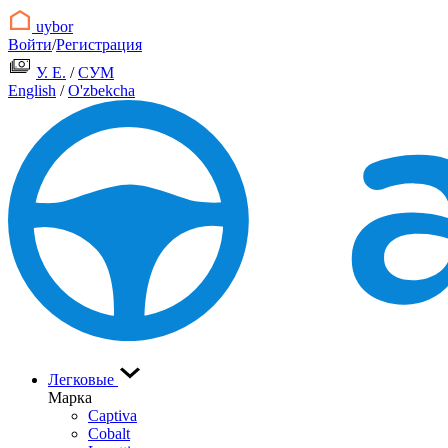
uybor
Войти
/
Регистрация
У. Е.
/
СУМ
English
/
O'zbekcha
Легковые
Марка
Captiva
Cobalt