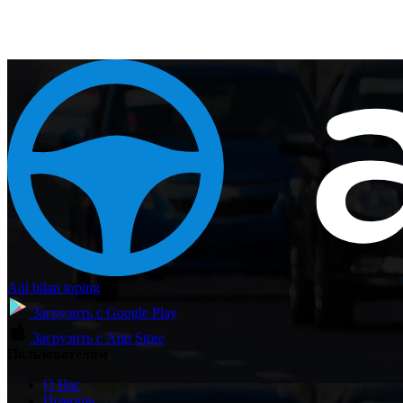
Aql bilan toping
Загрузить с
Google Play
Загрузить с
App Store
Пользователям
О Нас
Помощь