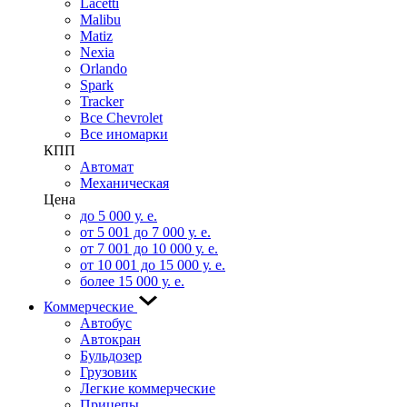
Lacetti
Malibu
Matiz
Nexia
Orlando
Spark
Tracker
Все Chevrolet
Все иномарки
КПП
Автомат
Механическая
Цена
до 5 000 у. е.
от 5 001 до 7 000 у. е.
от 7 001 до 10 000 у. е.
от 10 001 до 15 000 у. е.
более 15 000 у. е.
Коммерческие
Автобус
Автокран
Бульдозер
Грузовик
Легкие коммерческие
Прицепы