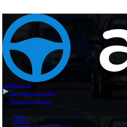
Aql bilan toping
Загрузить с
Google Play
Загрузить с
App Store
Пользователям
О Нас
Помощь
Условия пользования сайтом