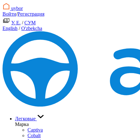
uybor
Войти
/
Регистрация
У. Е.
/
СУМ
English
/
O'zbekcha
Легковые
Марка
Captiva
Cobalt