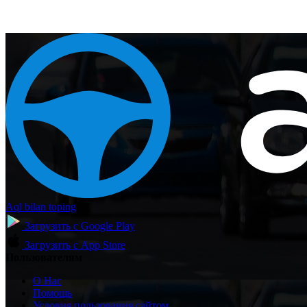
Aql bilan toping
Загрузить с
Google Play
Загрузить с
App Store
Пользователям
О Нас
Помощь
Условия пользования сайтом