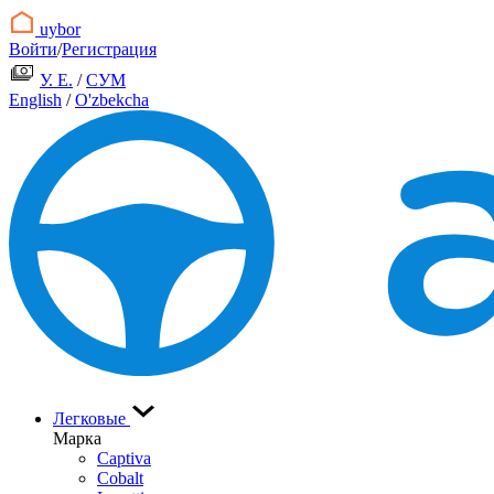
uybor
Войти
/
Регистрация
У. Е.
/
СУМ
English
/
O'zbekcha
Легковые
Марка
Captiva
Cobalt