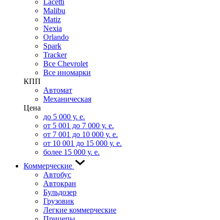
Lacetti
Malibu
Matiz
Nexia
Orlando
Spark
Tracker
Все Chevrolet
Все иномарки
КПП
Автомат
Механическая
Цена
до 5 000 у. е.
от 5 001 до 7 000 у. е.
от 7 001 до 10 000 у. е.
от 10 001 до 15 000 у. е.
более 15 000 у. е.
Коммерческие
Автобус
Автокран
Бульдозер
Грузовик
Легкие коммерческие
Прицепы