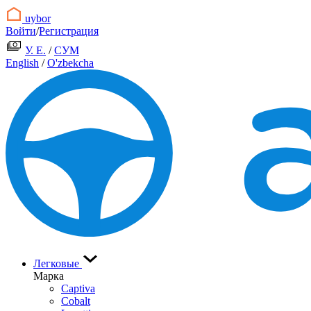
uybor
Войти
/
Регистрация
У. Е.
/
СУМ
English
/
O'zbekcha
Легковые
Марка
Captiva
Cobalt