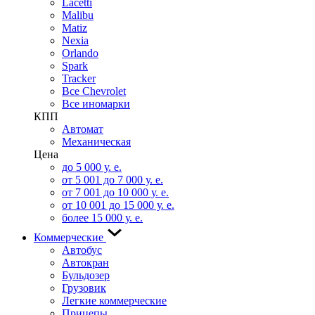
Lacetti
Malibu
Matiz
Nexia
Orlando
Spark
Tracker
Все Chevrolet
Все иномарки
КПП
Автомат
Механическая
Цена
до 5 000 у. е.
от 5 001 до 7 000 у. е.
от 7 001 до 10 000 у. е.
от 10 001 до 15 000 у. е.
более 15 000 у. е.
Коммерческие
Автобус
Автокран
Бульдозер
Грузовик
Легкие коммерческие
Прицепы