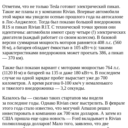
Отметим, что не только Tesla готовит электрический пикап.
Такие же планы и у компании Rivian. Впервые автомобили
этой марки мы увидели осенью прошлого года на автосалоне
в Лос-Анджелесе. Тогда был показан большой внедорожник
R1S и пикап Rivian R1Т. С технической точки зрения они
идентичны: автомобили имеют сразу четыре (!) электрических
двигателя (каждый работает со своим колесом). В базовой
версии суммарная мощность моторов равняется 408 л.с. (560
Н∙м), а батарея обладает ёмкостью в 105 кВт∙ч (с такими
характеристиками внедорожник может проехать 386, а пикап
— 370 км).
Также был показан вариант с моторами мощностью 764 л.с.
(1120 Н∙м) и батареей на 135 и даже 180 кВт∙ч. В последнем
случае на одной зарядке пробег вырастает уже до 700
километров. А время разгона 0-100 км/ч у немаленького
и тяжелого внедорожника — 3,2 секунды.
Казалось бы — сколько таких стартапов мы видели
за последние годы. Однако Rivian смог выстрелить. В феврале
этого года стало известно, что могучий Amazon решил
инвестировать в компанию аж 700 млн долларов. А затем из
США пришла еще одна новость — Ford вкладывает в Rivian
полмиллиарда долларов! Мало того, заявлено, что две