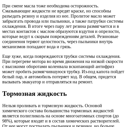
При смене масла тоже необходима осторожность.
Смазывающие жидкости не вредят краске, но способны
разъедать резину и изделия из нее. Пролитое масло может
забрызгать провода или пыльники, а также патрубки системы
охлаждения. В итоге через пару лет резина размягчается и в
местах контактов с маслом образуются вздутия и опрелости,
которые ведут к скорым повреждениям деталей. Резиновые
соединения теряют целостность, через пыльники внутрь
механизмов попадают вода и грязь.
Еще хуже, когда повреждаются трубки системы охлаждения.
При перегреве мотора во время движения на низкой скорости
с высокими оборотами коленвала вскипающий антифриз
может пробить размягчившуюся трубку. Из-под капота пойдет
белый пар, и автомобиль потеряет ход. В общем, придется
вызывать эвакуатор и отправляться на ремонт.
Тормозная жидкость
Нельзя проливать и тормозную жидкость. Основой
химического состава большинства тормозных жидкостей
является полигликоль на основе многоатомных спиртов (до
98%), которые входят и в состав химических растворителей.
От нее могут пострадать пыльники и резинки, но больше