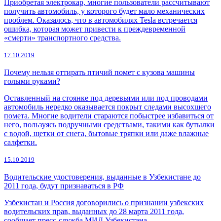
Приобретая электрокар, многие пользователи рассчитывают
получить автомобиль, у которого будет мало механических
проблем. Оказалось, что в автомобилях Tesla встречается
ошибка, которая может привести к преждевременной
«смерти» транспортного средства.
17.10.2019
Почему нельзя оттирать птичий помет с кузова машины
голыми руками?
Оставленный на стоянке под деревьями или под проводами
автомобиль нередко оказывается покрыт следами высохшего
помета. Многие водители стараются побыстрее избавиться от
него, пользуясь подручными средствами, такими как бутылки
с водой, щетки от снега, бытовые тряпки или даже влажные
салфетки.
15.10.2019
Водительские удостоверения, выданные в Узбекистане до
2011 года, будут признаваться в РФ
Узбекистан и Россия договорились о признании узбекских
водительских прав, выданных до 28 марта 2011 года,
сообщает пресс-служба МИД Узбекистана.