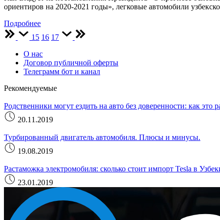
ориентиров на 2020-2021 годы», легковые автомобили узбекск
Подробнее
15
16
17
О нас
Договор публичной оферты
Телеграмм бот и канал
Рекомендуемые
Родственники могут ездить на авто без доверенности: как это р
20.11.2019
Турбированный двигатель автомобиля. Плюсы и минусы.
19.08.2019
Растаможка электромобиля: сколько стоит импорт Tesla в Узбек
23.01.2019