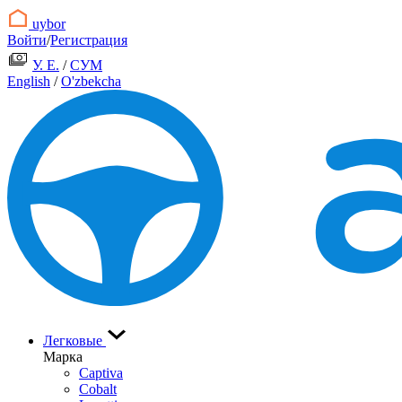
uybor
Войти
/
Регистрация
У. Е.
/
СУМ
English
/
O'zbekcha
Легковые
Марка
Captiva
Cobalt