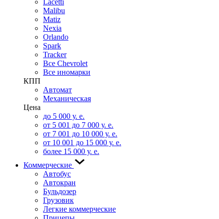
Lacetti
Malibu
Matiz
Nexia
Orlando
Spark
Tracker
Все Chevrolet
Все иномарки
КПП
Автомат
Механическая
Цена
до 5 000 у. е.
от 5 001 до 7 000 у. е.
от 7 001 до 10 000 у. е.
от 10 001 до 15 000 у. е.
более 15 000 у. е.
Коммерческие
Автобус
Автокран
Бульдозер
Грузовик
Легкие коммерческие
Прицепы